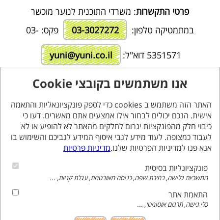
פרטי התקשרות
: משרדי התוכנית לנוער מוכשר
במתמטיקה טלפון:
03-3027272
פקס: 03-
5351571 דוא"ל:
yuni@yuni.co.il
אנו משתמשים בקובצי Cookie
אחריות שיבוץ, רישום וגבייה :
המרכז הישראלי לקידום
מדעי המתמטיקה ע"ר.
האתר הזה משתמש ב cookies כדי לספק פונקציונאליות והתאמה
עלות נלווים
: 200 ₪, התשלום עבור הנלווים ייגבה ב-6
אישית. הנכם יכולים לבחור אילו אמצעים אתם מאשרים. דעו כי
תשלומים יחד עם שכ"ל.
כיבוי חלק מהפונקציות יגרום לחלקים מהאתר לא להופיע או לא
לעבוד כמצופה. לעוד מידע לגבי איסוף המידע לגביכם והשימוש בו
לפרטי הרישום והתשלום לחץ כאן
אנא פנו למדיניות הפרטיות שלנו.
מדיניות פרטיות
פונקציונליות בסיסית
המשכיות גלישה, בחירת שפה, כניסה מאובטחת, עגלת קניות, ...
התאמת אתר
כלי גישה, תרגום אוטומטי, ...