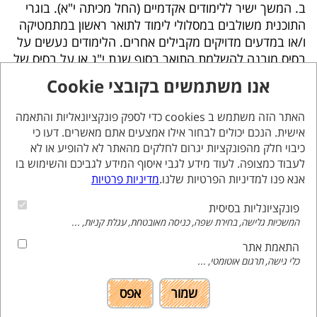
ב. המשך ישיר ללימודים אקדמיים (החל מכיתה י"א). בוגרי
התוכנית משולבים במסלולי לימוד לתואר ראשון במתמטיקה
ו/או במדעים מדויקים מקבילים אחרים. הלימודים נעשים על
בסיס מובנה להשלמת התואר בסוף שנת י"ג או על בסיס של
קורסי צבירה המקנה נקודות אקדמיות הנשמרות לסטודנט
אנו משתמשים בקובצי Cookie
לכשיגש למסלול לימודים מן המניין. בוגרי התוכנית משולבים
באוניברסיטת בר אילן ובשלוחותיה, כמו גם, באוניברסיטת תל
האתר הזה משתמש ב cookies כדי לספק פונקציונאליות והתאמה
אביב ובאוניברסיטת חיפה.
אישית. הנכם יכולים לבחור אילו אמצעים אתם מאשרים. דעו כי
כיבוי חלק מהפונקציות יגרום לחלקים מהאתר לא להופיע או לא
מסגרת הלימודים:
לעבוד כמצופה. לעוד מידע לגבי איסוף המידע לגביכם והשימוש בו
אנא פנו למדיניות הפרטיות שלנו.
מדיניות פרטיות
תוכנית האצה לבגרות במהלך השנים ח′-י′.
לפחות 30 מפגשים לאורך שנה"ל המתקיימים פעם
פונקציונליות בסיסית
בשבוע בשעות אחר הצוהריים.
המשכיות גלישה, בחירת שפה, כניסה מאובטחת, עגלת קניות, ...
משך כל מפגש הינו 4 שעות אקדמיות (3 שעות ורבע).
התאמת אתר
כלי גישה, תרגום אוטומטי, ...
אוכלוסיית יעד לבחינת הקבלה:
תלמידי כתה ז′ מוכשרים במתמטיקה. תלמידים צעירים
שמור
אפס
מכיתה ז' המעוניינים להיבחן, חייבים להיות מוגדרים