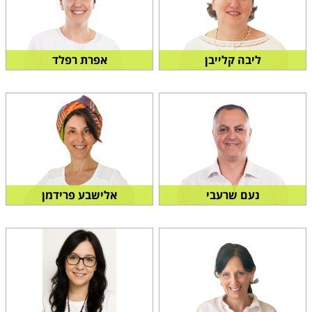
ליבה קלייבן
אפרת רפלד
סמנכ"ל פדגוגי ומנהלתי
נעם שרעבי
אלישבע פרידמן
מחלקת שכר לימוד