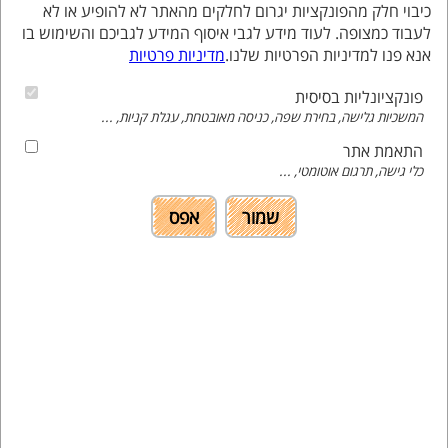
כיבוי חלק מהפונקציות יגרום לחלקים מהאתר לא להופיע או לא
לעבוד כמצופה. לעוד מידע לגבי איסוף המידע לגביכם והשימוש בו
אנא פנו למדיניות הפרטיות שלנו.
מדיניות פרטיות
פונקציונליות בסיסית
מורן פטימר
אלישר עידו
המשכיות גלישה, בחירת שפה, כניסה מאובטחת, עגלת קניות, ...
התאמת אתר
רכזת העשרה
רכזת האצה שכבת ח'
כלי גישה, תרגום אוטומטי, ...
שמור
אפס
מוני אור
חן פז
רכז שכבות ט' - י'
רכזת העשרה