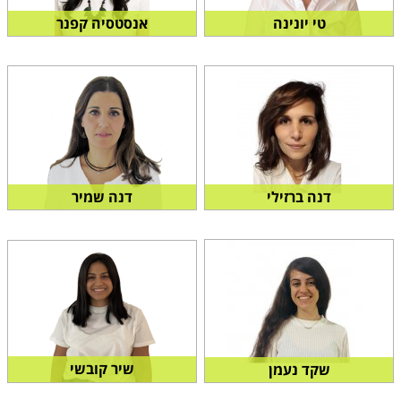
טי יונינה
אנסטסיה קפנר
מחלקת שכר לימוד
רווחת התלמיד
דנה ברזילי
דנה שמיר
מחלקת פדגוגית
מחלקת פדגוגיה
שיר קובשי
שקד נעמן