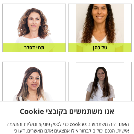
מחלקת פדגוגיה
מחלקת לוגיסטיקה ופרוייקטים
טל כהן
תמי דסלר
מחלקת לוגיסטיקה ופרויקטים
מחלקת לוגיסטיקה ופרוייקטים
יפעת טסלר
שירי סופר
אנו משתמשים בקובצי Cookie
רכז האצה שכבה ח'
רכזת האצה שכבת ח'
האתר הזה משתמש ב cookies כדי לספק פונקציונאליות והתאמה
אישית. הנכם יכולים לבחור אילו אמצעים אתם מאשרים. דעו כי