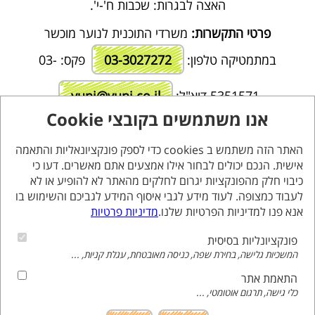
האצה לבגרות: שכבות ח'-י'.
פרטי התקשרות:
משרדי התוכנית לנוער מוכשר
במתמטיקה טלפון:
03-3027272
פקס: 03-
5351571 דוא"ל:
yuni@yuni.co.il
אנו משתמשים בקובצי Cookie
אחריות שיבוץ, רישום וגביה
: המרכז הישראלי לקידום
מדעי המתמטיקה ע"ר.
האתר הזה משתמש ב cookies כדי לספק פונקציונאליות והתאמה
אישית. הנכם יכולים לבחור אילו אמצעים אתם מאשרים. דעו כי
עלות נלווים
: 300 ₪, הגבייה תתבצע בתשלום אחרון
כיבוי חלק מהפונקציות יגרום לחלקים מהאתר לא להופיע או לא
לעבוד כמצופה. לעוד מידע לגבי איסוף המידע לגביכם והשימוש בו
לפרטי הרישום והתשלום לחץ כאן
אנא פנו למדיניות הפרטיות שלנו.
מדיניות פרטיות
פונקציונליות בסיסית
המשכיות גלישה, בחירת שפה, כניסה מאובטחת, עגלת קניות, ...
התאמת אתר
כלי גישה, תרגום אוטומטי, ...