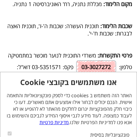
מקום הלימוד:
מכללת נתניה, רח' האוניברסיטה 1 נתניה.
שכבות הלימוד:
תוכנית העשרה: שכבות ה'-ז', תוכנית האצה
לבגרות: שכבות ח'-י'.
פרטי התקשרות:
משרדי התוכנית לנוער מוכשר במתמטיקה
טלפון:
03-3027272
פקס: 03-5351571 דוא"ל:
אנו משתמשים בקובצי Cookie
yuni@yuni.co.il
האתר הזה משתמש ב cookies כדי לספק פונקציונאליות והתאמה
אישית. הנכם יכולים לבחור אילו אמצעים אתם מאשרים. דעו כי
אחריות שיבוץ, רישום וגבייה
: המרכז הישראלי לקידום מדעי
כיבוי חלק מהפונקציות יגרום לחלקים מהאתר לא להופיע או לא
לעבוד כמצופה. לעוד מידע לגבי איסוף המידע לגביכם והשימוש בו
המתמטיקה ע"ר.
אנא פנו למדיניות הפרטיות שלנו.
מדיניות פרטיות
פונקציונליות בסיסית