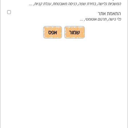
עלות נלווים:
250 ש"ח, התשלום עבור הנלווים ייגבה ב-6
המשכיות גלישה, בחירת שפה, כניסה מאובטחת, עגלת קניות, ...
תשלומים יחד עם שכ"ל.
התאמת אתר
לפרטי הרישום והתשלום לחץ כאן
כלי גישה, תרגום אוטומטי, ...
שמור
אפס
המרכז הישראלי לקידום מדעי המתמטיקה ע"ר ע"ש ויקטור בנטטה
עקבו אחרינו
מדיניות הפרטיות
הצהרת נגישות