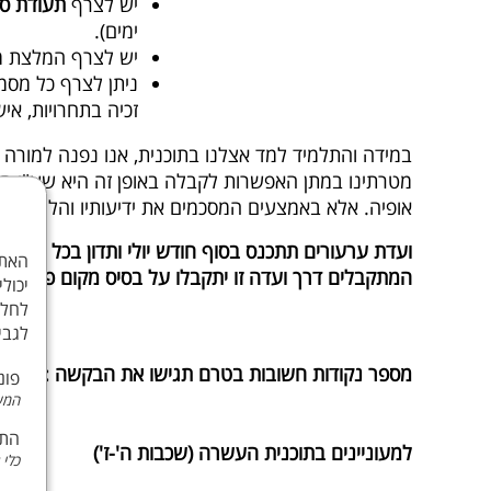
יש לצרף
תעודת ס
ימים).
יש לצרף המלצת מו
ניתן לצרף כל מסמך
זכיה בתחרויות, אי
במידה והתלמיד למד אצלנו בתוכנית, אנו נפנה למורה 
מטרתינו במתן האפשרות לקבלה באופן זה היא שע"י הצ
אופיה. אלא באמצעים המסכמים את ידיעותיו והליכותיו ש
ועדת ערעורים תתכנס בסוף חודש יולי ותדון בכל הבקש
המתקבלים דרך ועדה זו יתקבלו על בסיס מקום פנוי בקב
יכול
לחלק
לגבי
מספר נקודות חשובות בטרם תגישו את הבקשה :
פונ
המשכ
התא
למעוניינים בתוכנית העשרה (שכבות ה'-ז')
כלי 