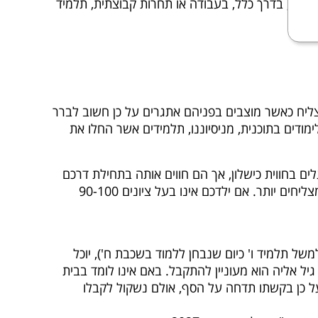
יים, בדרך כלל, בעבודה או תחרות קבוצתית, תלמיד
הצליח כאשר מוצבים בפניהם אתגרים על כן חשוב לברר
דים בתוכנית, מניסיוננו, תלמידים אשר החלו את
ם בחווית כישלון, אך הם חווים אותה בתחילת דרכם
אצלנו בתוכנית שכן המאמץ כעת הוא רב יותר. עם הזמן תלמידים אשר בתחילת דרכם לא הצליחו, לומדים להשקיע נכון ומצליחים יותר. אם ילדכם אינו בעל ציונים 90-100
תלמיד ו' כיום שנבחן ללמוד בשכבת ח'), יוכל
ל אליה הוא מעוניין להתקבל. באם אינו לומד בבית
ועל כן בקשתו תדחה על הסף, אולם נשקול לקבלו