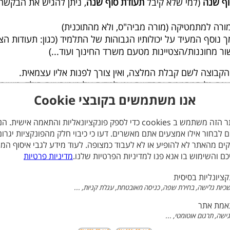
וף שנה
(למי שלא קיבל
תעודת סוף שנה
, ניתן להגיש את הבקשה
רה למתמטיקה (מורה מביה"ס, ולא מהתוכנית)
 נוסף המעיד על יכולותיו הגבוהות של התלמיד (כגון: תעודות הצט
שור מחוננות/הצטיינות מטעם משרד החינוך ועוד...)
הקבוצה לשם קבלת המלצה, ואין צורך לפנות אליו עצמאית.
גת כל המסמכים והבקשה אנו למדים על מוטיבציית הילד, כישורי
ל הילד לאורך זמן.
אנו משתמשים בקובצי Cookie
ות. תשובות יישלחו בתחילת חודש אוגוסט.
האתר הזה משתמש ב cookies כדי לספק פונקציונאליות והתאמה אישית. 
וצות הלימוד.
ים לבחור אילו אמצעים אתם מאשרים. דעו כי כיבוי חלק מהפונקציות יגרום
ים מהאתר לא להופיע או לא לעבוד כמצופה. לעוד מידע לגבי איסוף המי
כם והשימוש בו אנא פנו למדיניות הפרטיות שלנו.
מדיניות פרטיות
קציונליות בסיסית
יות גלישה, בחירת שפה, כניסה מאובטחת, עגלת קניות, ...
מת אתר
גישה, תרגום אוטומטי, ...