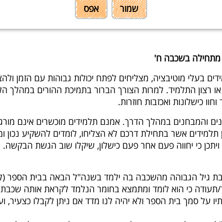
חווייתית אצל התלמידים. יחד עם זאת, היות שמהלך השיעור מתק
שמור
אפס
ש תסכול.
 מתחילה בשכבה ח'
ידים בעלי מוטיבציה, מצליחים לפתח יכולות גבוהות עם הזמן ול
רצון התלמיד. למרות הצורך הברור בתמיכת ההורים במהלך הלימו
וו כישלונות ואכזבות חוזרות.
ים והמבחנים במהלך הדרך. אמנם תלמידים מוכשרים אינם מורגלי
יתכן כי יחווה פעם אחר פעם כישלון, שיקלו שוב הגשת הבקשה.
 גיל הגבוהה מהשכבה בה ילמד בשנה"ל הבאה בבית הספר (למשל 
/תעודה כי הוא לומד ומתמצא בחומר הנלמד לקראת אותה שכבת גי
יו על סמך בית הספר ולא יהיה לנו מדד אם ניתן לקבלו כצעיר, 