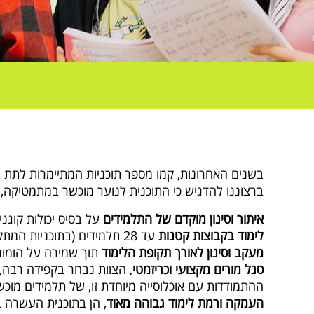
בשנים האחרונות, קמו מספר תוכניות המתיימרות לתת 
ברצוננו להדגיש כי התוכנית לנוער מוכשר במתמטיקה, 
איתור וסינון מוקדם של התלמידים
על בסיס יכולות קוגנ
לימוד בקבוצות קטנות
עד 28 תלמידים (בתוכניות המתקיימות בבתי הספר יש לעמוד בתקן כיתתי ולצורך מילוי כיתה מלאה יש התפשרות ברמה הכללית של הכיתה.
מעקב וסינון לאורך תקופת הלימוד
תוך שמירה על הומוגנ
סגל מורים מקצועי וכריזמטי
, הצוות נבחר בקפידה רבה, 
ההתמודדות עם אוכלוסייה מיוחדת זו, של תלמידים מוכש
העמקה ורמת לימוד גבוהה מאוד
, הן בתוכנית העשרה ב