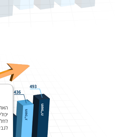
יכול
לחלק
לגבי