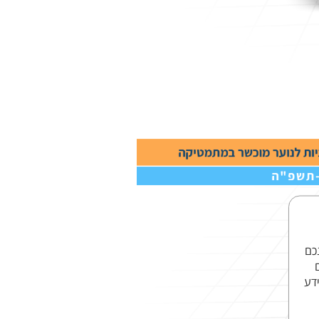
הנכם
דע