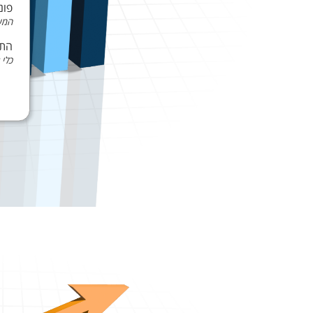
פונ
המשכ
התא
כלי 