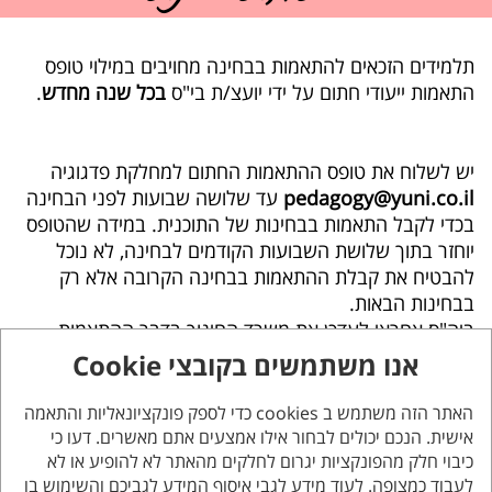
תלמידים הזכאים להתאמות בבחינה מחויבים במילוי טופס
התאמות ייעודי חתום על ידי יועצ/ת בי"ס
בכל שנה מחדש
.
יש לשלוח את טופס ההתאמות החתום למחלקת פדגוגיה
pedagogy@yuni.co.il
עד שלושה שבועות לפני הבחינה
בכדי לקבל התאמות בבחינות של התוכנית. במידה שהטופס
יוחזר בתוך שלושת השבועות הקודמים לבחינה, לא נוכל
להבטיח את קבלת ההתאמות בבחינה הקרובה אלא רק
בבחינות הבאות.
ביה"ס אחראי לעדכן את משרד החינוך בדבר ההתאמות
המגיעות לתלמידים בכדי שיוכלו לקבלן בבחינות הבגרות.
אנו משתמשים בקובצי Cookie
האתר הזה משתמש ב cookies כדי לספק פונקציונאליות והתאמה
על מנת לקבל התאמות חריגות אלה בבגרות, יש
אישית. הנכם יכולים לבחור אילו אמצעים אתם מאשרים. דעו כי
להתחיל תהליך ועדת חריגים של משרד החינוך (מול
כיבוי חלק מהפונקציות יגרום לחלקים מהאתר לא להופיע או לא
יועצ/ת ביה"ס) החל מכיתה ט'.
לעבוד כמצופה. לעוד מידע לגבי איסוף המידע לגביכם והשימוש בו