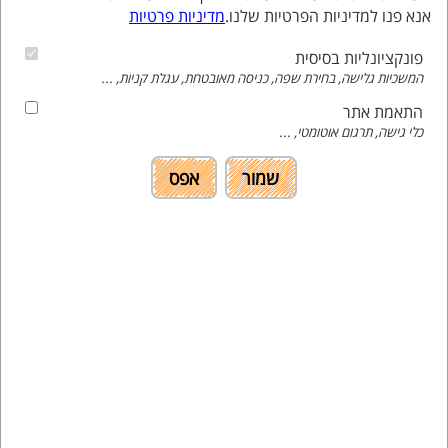
אנא פנו למדיניות הפרטיות שלנו.
מדיניות פרטיות
שימו לב - ישנן התאמות אשר תתקיימנה במוקד הלימוד בר
פונקציונליות בסיסית
אילן בלבד
המשכיות גלישה, בחירת שפה, כניסה מאובטחת, עגלת קניות, ...
להורדת טופס התאמות להחתמת יועצ/ת ביה"ס לחצו
בהתאם לשכבה :
התאמת אתר
כלי גישה, תרגום אוטומטי, ...
טופס שכבות ח'-ט'
שמור
אפס
טופס שכבה י'
המרכז הישראלי לקידום מדעי המתמטיקה ע"ר ע"ש ויקטור בנטטה