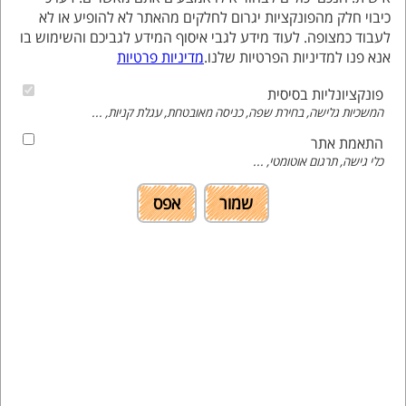
לקריאה אודות מכינת פיזיקה
לחץ כאן
כיבוי חלק מהפונקציות יגרום לחלקים מהאתר לא להופיע או לא
לעבוד כמצופה. לעוד מידע לגבי איסוף המידע לגביכם והשימוש בו
אנא פנו למדיניות הפרטיות שלנו.
מדיניות פרטיות
מוקד אקדמי - תוכנית "אתגר":
פונקציונליות בסיסית
המשכיות גלישה, בחירת שפה, כניסה מאובטחת, עגלת קניות, ...
המחלקה למחשבים - תוכנית "אתגר" במחלקה
למחשבים באוניברסיטת חיפה שהינה מסלול מואץ
התאמת אתר
במחשבים עם דחיית שירות ומותאמת לתלמידי תיכון.
כלי גישה, תרגום אוטומטי, ...
דוא"ל תוכנית אתגר: etgar@cf.haifa.ac.il טלפון: 04-
שמור
אפס
8288446
לקריאה מורחבת על תוכנית "אתגר" -
לחצו כאן
לקריאה על ההקלות לתלמידינו בתוכנית "אתגר"
לחצו כאן
תוכניות אקדמיות נוספות-מוסדות